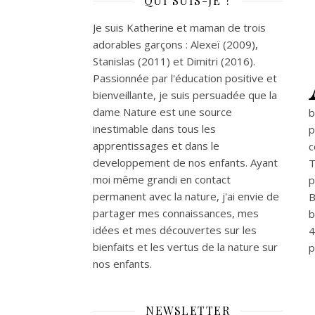
QUI SUIS-JE ?
Je suis Katherine et maman de trois
adorables garçons : Alexeï (2009),
Stanislas (2011) et Dimitri (2016).
Passionnée par l'éducation positive et
bienveillante, je suis persuadée que la
dame Nature est une source
b
inestimable dans tous les
p
apprentissages et dans le
c
developpement de nos enfants. Ayant
T
moi même grandi en contact
p
permanent avec la nature, j'ai envie de
B
partager mes connaissances, mes
b
idées et mes découvertes sur les
4
bienfaits et les vertus de la nature sur
p
nos enfants.
NEWSLETTER