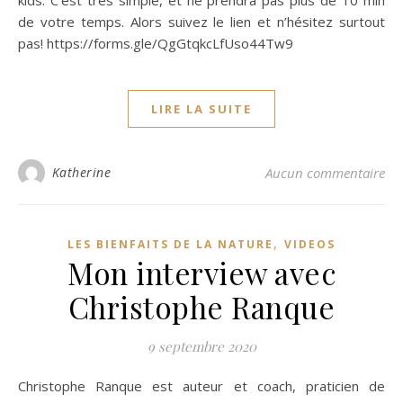
kids. C’est très simple, et ne prendra pas plus de 10 min
de votre temps. Alors suivez le lien et n’hésitez surtout
pas! https://forms.gle/QgGtqkcLfUso44Tw9
LIRE LA SUITE
Katherine
Aucun commentaire
,
LES BIENFAITS DE LA NATURE
VIDEOS
Mon interview avec
Christophe Ranque
9 septembre 2020
Christophe Ranque est auteur et coach, praticien de