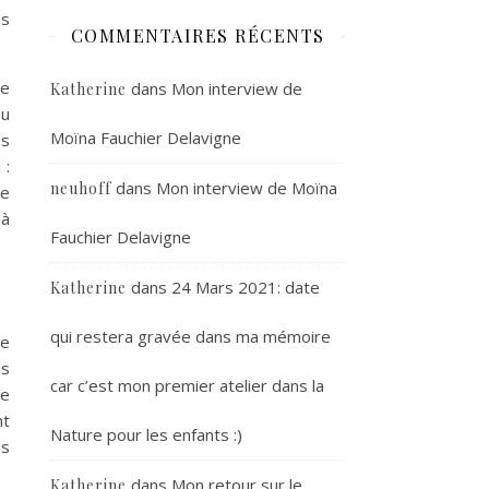
es
COMMENTAIRES RÉCENTS
de
dans
Mon interview de
Katherine
au
Moïna Fauchier Delavigne
es
 :
dans
Mon interview de Moïna
neuhoff
re
 à
Fauchier Delavigne
dans
24 Mars 2021: date
Katherine
qui restera gravée dans ma mémoire
ue
ns
car c’est mon premier atelier dans la
de
nt
Nature pour les enfants :)
es
dans
Mon retour sur le
Katherine