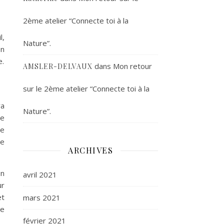
2ème atelier “Connecte toi à la
l,
Nature”.
en
e.
dans
Mon retour
AMSLER-DELVAUX
sur le 2ème atelier “Connecte toi à la
ra
Nature”.
te
de
re
ARCHIVES
un
avril 2021
ur
et
mars 2021
re
février 2021