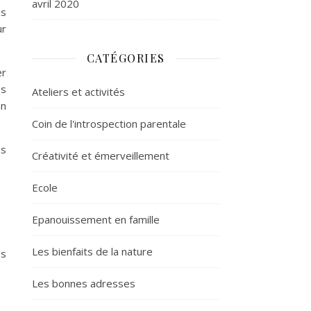
avril 2020
is
ur
CATÉGORIES
er
os
Ateliers et activités
un
Coin de l'introspection parentale
ns
Créativité et émerveillement
Ecole
Epanouissement en famille
Les bienfaits de la nature
és
Les bonnes adresses