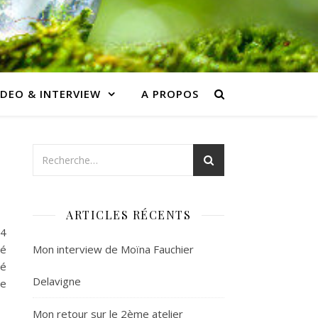
IDEO & INTERVIEW
A PROPOS
ARTICLES RÉCENTS
04
sé
Mon interview de Moïna Fauchier
té
Delavigne
de
Mon retour sur le 2ème atelier