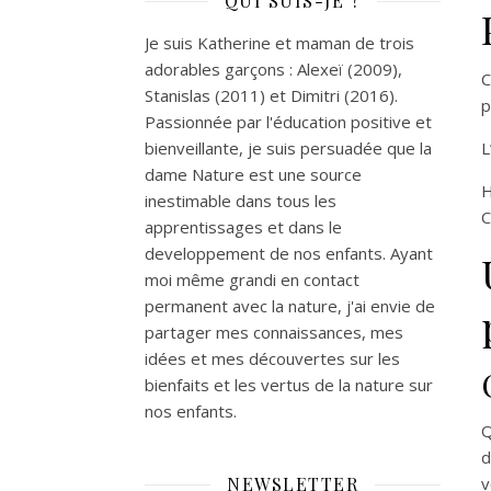
QUI SUIS-JE ?
Je suis Katherine et maman de trois
adorables garçons : Alexeï (2009),
C
Stanislas (2011) et Dimitri (2016).
p
Passionnée par l'éducation positive et
bienveillante, je suis persuadée que la
L
dame Nature est une source
H
inestimable dans tous les
C
apprentissages et dans le
developpement de nos enfants. Ayant
moi même grandi en contact
permanent avec la nature, j'ai envie de
partager mes connaissances, mes
idées et mes découvertes sur les
bienfaits et les vertus de la nature sur
nos enfants.
Q
d
NEWSLETTER
v