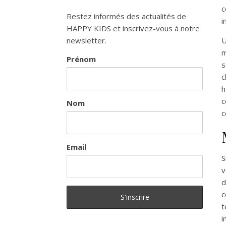
c
Restez informés des actualités de
i
HAPPY KIDS et inscrivez-vous à notre
newsletter.
U
m
Prénom
s
c
h
c
Nom
c
Email
S
v
d
c
t
i