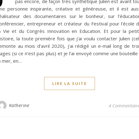
pas encore, de façon très synthétique Julien est avant to
ne personne inspirante, créative et généreuse, et il est aus
éalisateur des documentaires sur le bonheur, sur l’éducatio
onférencier, entrepreneur et créateur du Festival pour l’école 
a Vie et du Congrès Innovation en Education. Et pour la peti
istoire, la toute première fois que j’ai voulu contacter Julien (ce
emonte au mois d’avril 2020), j’ai rédigé un e-mail long de tro
ages (si ce n’est pas plus) et je l’ai envoyé comme une bouteille
a mer, en…
LIRE LA SUITE
Katherine
4 Commentair