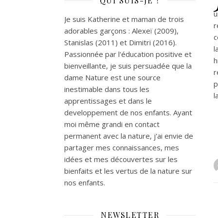
QUI SUIS-JE ?
u
Je suis Katherine et maman de trois
r
adorables garçons : Alexeï (2009),
c
Stanislas (2011) et Dimitri (2016).
l
Passionnée par l'éducation positive et
h
bienveillante, je suis persuadée que la
r
dame Nature est une source
p
inestimable dans tous les
l
apprentissages et dans le
developpement de nos enfants. Ayant
moi même grandi en contact
permanent avec la nature, j'ai envie de
partager mes connaissances, mes
idées et mes découvertes sur les
bienfaits et les vertus de la nature sur
nos enfants.
NEWSLETTER