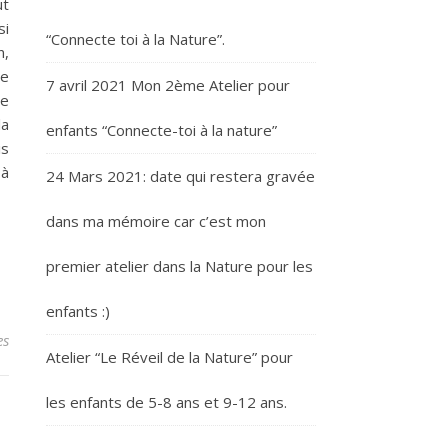
ut
si
“Connecte toi à la Nature”.
n,
de
7 avril 2021 Mon 2ème Atelier pour
te
la
enfants “Connecte-toi à la nature”
is
 à
24 Mars 2021: date qui restera gravée
dans ma mémoire car c’est mon
premier atelier dans la Nature pour les
enfants :)
es
Atelier “Le Réveil de la Nature” pour
les enfants de 5-8 ans et 9-12 ans.