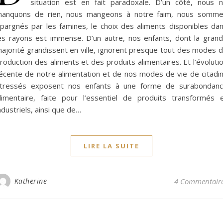
situation est en fait paradoxale. D’un côté, nous 
anquons de rien, nous mangeons à notre faim, nous somm
pargnés par les famines, le choix des aliments disponibles da
es rayons est immense. D’un autre, nos enfants, dont la gran
ajorité grandissent en ville, ignorent presque tout des modes 
roduction des aliments et des produits alimentaires. Et l’évoluti
écente de notre alimentation et de nos modes de vie de citadi
tressés exposent nos enfants à une forme de surabondan
limentaire, faite pour l’essentiel de produits transformés 
ndustriels, ainsi que de…
LIRE LA SUITE
Katherine
4 Commentair