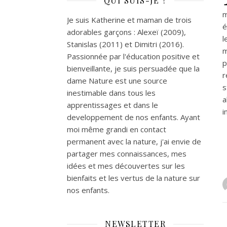
QUI SUIS-JE ?
m
Je suis Katherine et maman de trois
é
adorables garçons : Alexeï (2009),
l
Stanislas (2011) et Dimitri (2016).
m
Passionnée par l'éducation positive et
p
bienveillante, je suis persuadée que la
r
dame Nature est une source
s
inestimable dans tous les
a
apprentissages et dans le
i
developpement de nos enfants. Ayant
moi même grandi en contact
permanent avec la nature, j'ai envie de
partager mes connaissances, mes
idées et mes découvertes sur les
bienfaits et les vertus de la nature sur
nos enfants.
NEWSLETTER