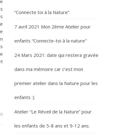
ne
es
“Connecte toi à la Nature”.
ns
de
7 avril 2021 Mon 2ème Atelier pour
de
on
enfants “Connecte-toi à la nature”
ns
ce
24 Mars 2021: date qui restera gravée
et
dans ma mémoire car c’est mon
premier atelier dans la Nature pour les
enfants :)
Atelier “Le Réveil de la Nature” pour
es
les enfants de 5-8 ans et 9-12 ans.